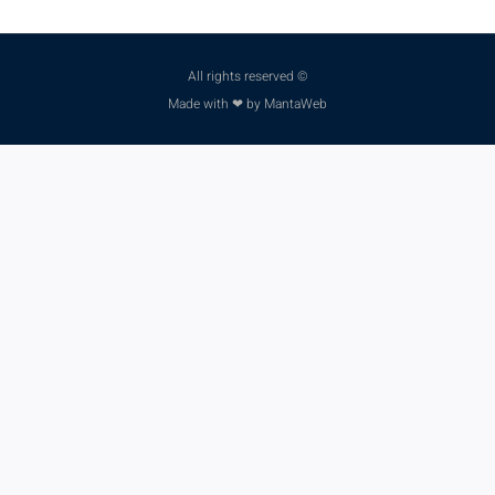
© All rights reserved
Made with ❤ by MantaWeb
פנו למומחים שלנו