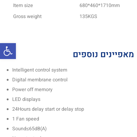
Item size
680*460*1710mm
Gross weight
135KGS
פתח סרגל
מאפיינים נוספים
Intelligent control system
Digital membrane control
Power off memory
LED displays
24Hours delay start or delay stop
1 Fan speed
Sound≤65dB(A)