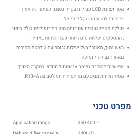
מסך תצוגת LCD עם לוח בקרה בסגנון כפתור. זה אמין
וידידותי למשתמש וקל לתפעול.
סוללת מאייד מובנית עם דוחה מים הידרופיליים כולל ציפוי
, המספקים יעילות טובה יותר כנגד הלחות באוויר.
רעש נמוך, מאוורר בעל יעילות גבוהה עם 2 דרגות מהירות
מאוורר גבוהה / נמוכה .
אפשרות להגדרת טיימר או אתחול מחדש במקרה הצורך.
מסיר הלחות מגיע עם מדחס ידידותי לסביבה R134A.
מפרט טכני
Application range
350-400㎡
Dehumidifier capacity
240L/D