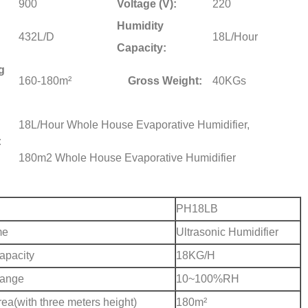
900
Voltage (V):
220
Humidity
432L/D
18L/Hour
Capacity:
g
160-180m²
Gross Weight:
40KGs
18L/Hour Whole House Evaporative Humidifier
,
:
180m2 Whole House Evaporative Humidifier
PH18LB
me
Ultrasonic Humidifier
apacity
18KG/H
Range
10~100%RH
ea(with three meters height)
180m²