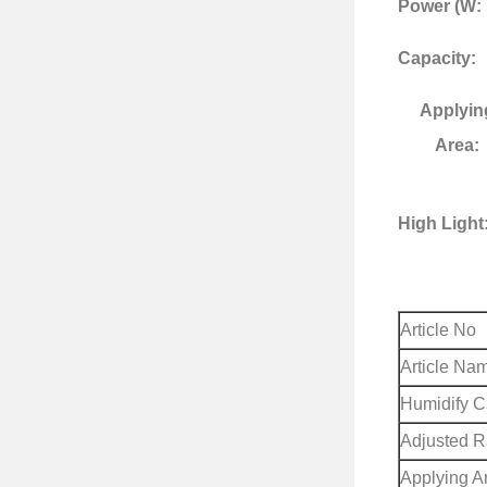
Power (W:
Capacity:
Applyin
Area:
High Light
Article No
Article Na
Humidify C
Adjusted 
Applying Ar