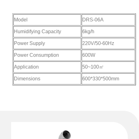
Model
DRS-06A
Humidifying Capacity
6kg/h
Power Supply
220V/50-60Hz
Power Consumption
600W
Application
50~100㎡
Dimensions
600*330*500mm